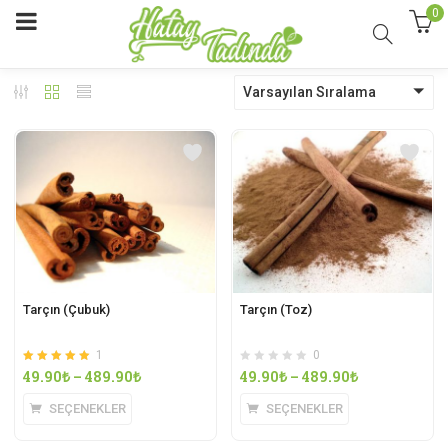
0
Varsayılan Sıralama
Tarçın (Çubuk)
Tarçın (Toz)
1
0
5 üzerinden
oy
49.90
₺
–
489.90
₺
49.90
₺
–
489.90
₺
5.00
aldı
SEÇENEKLER
SEÇENEKLER