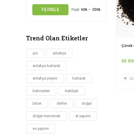
FILTRELE
Fiyat:
60₺
—
250₺
Trend Olan Etiketler
Çörek 
aci
antakya
65.90
antakya baharat
antakya peynir
baharat
SE
bahceden
bakliyat
biber
defne
doğal
doğal mercimek
el yapımı
ev yapımı