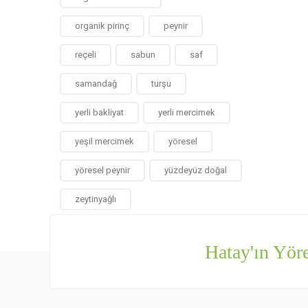
organik pirinç
peynir
reçeli
sabun
saf
samandağ
turşu
yerli bakliyat
yerli mercimek
yeşil mercimek
yöresel
yöresel peynir
yüzdeyüz doğal
zeytinyağlı
Hatay'ın Yöre