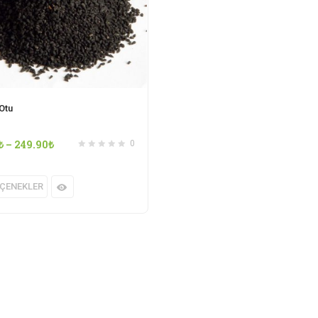
Otu
₺
–
249.90
₺
0
ÇENEKLER