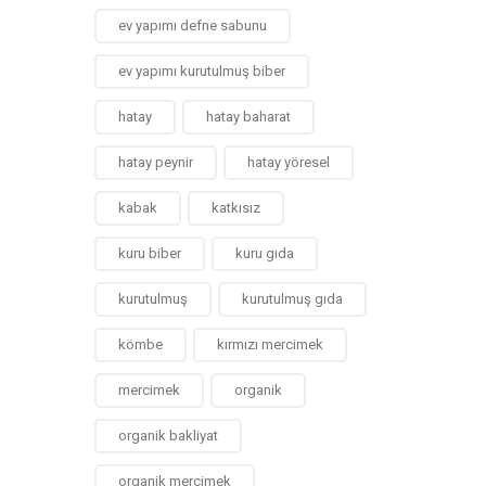
ev yapımı defne sabunu
ev yapımı kurutulmuş biber
hatay
hatay baharat
hatay peynir
hatay yöresel
kabak
katkısız
kuru biber
kuru gıda
kurutulmuş
kurutulmuş gıda
kömbe
kırmızı mercimek
mercimek
organik
organik bakliyat
organik mercimek