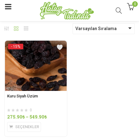
0
Varsayılan Sıralama
- 15%
Kuru Siyah Üzüm
0
275.90
₺
–
549.90
₺
SEÇENEKLER