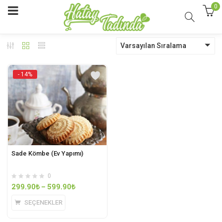
0
Varsayılan Sıralama
- 14%
Sade Kömbe (Ev Yapımı)
0
299.90
₺
–
599.90
₺
SEÇENEKLER