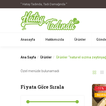
" Hatay Tadında, Tadı Damağında "
Anasayfa
Hakkımızda
Ürünler
Gönde
Ana Sayfa
Ürünler
Ürünler “naturel sızma zeytinyağı
Özel menüde bulunamadı
Fiyata Göre Sırala
- 11%
İNDİRİ