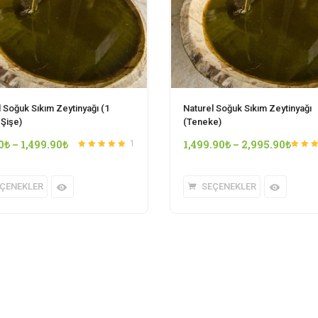
 Soğuk Sıkım Zeytinyağı (1
Naturel Soğuk Sıkım Zeytinyağı
 Şişe)
(Teneke)
0
₺
–
1,499.90
₺
1,499.90
₺
–
2,995.90
₺
1
5 üzerinden
5.00
5 üzerin
oy aldı
oy aldı
ÇENEKLER
SEÇENEKLER