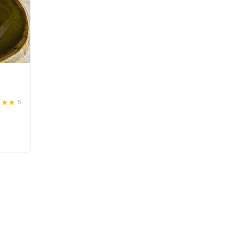
5
den
5.00