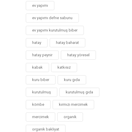
ev yapımı
ev yapımı defne sabunu
ev yapımı kurutulmuş biber
hatay
hatay baharat
hatay peynir
hatay yöresel
kabak
katkısız
kuru biber
kuru gıda
kurutulmuş
kurutulmuş gıda
kömbe
kırmızı mercimek
mercimek
organik
organik bakliyat