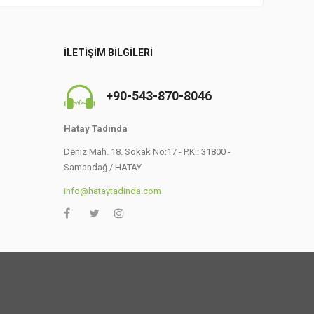
İLETIŞIM BILGILERI
+90-543-870-8046
Hatay Tadında
Deniz Mah. 18. Sokak No:17 - P.K.: 31800 -
Samandağ / HATAY
info@hataytadinda.com