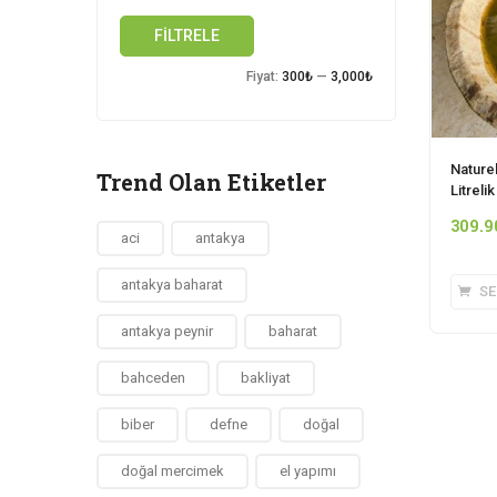
FILTRELE
Fiyat:
300₺
—
3,000₺
Naturel
Trend Olan Etiketler
Litrelik
309.9
aci
antakya
antakya baharat
SE
antakya peynir
baharat
bahceden
bakliyat
biber
defne
doğal
doğal mercimek
el yapımı