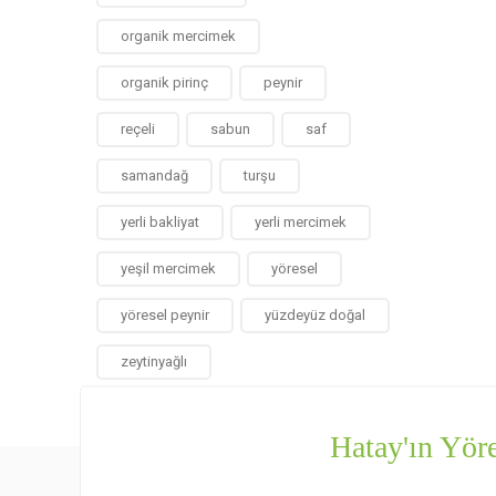
organik mercimek
organik pirinç
peynir
reçeli
sabun
saf
samandağ
turşu
yerli bakliyat
yerli mercimek
yeşil mercimek
yöresel
yöresel peynir
yüzdeyüz doğal
zeytinyağlı
Hatay'ın Yöre