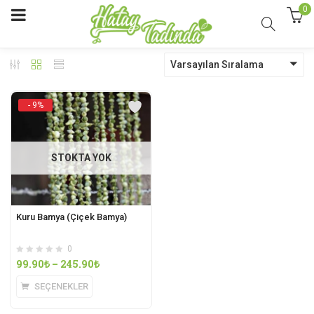
0
Varsayılan Sıralama
- 9%
STOKTA YOK
Kuru Bamya (Çiçek Bamya)
0
99.90
₺
–
245.90
₺
SEÇENEKLER