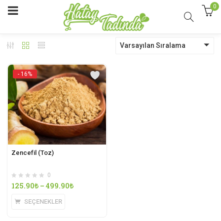
0
Varsayılan Sıralama
- 16%
Zencefil (Toz)
0
125.90
₺
–
499.90
₺
SEÇENEKLER