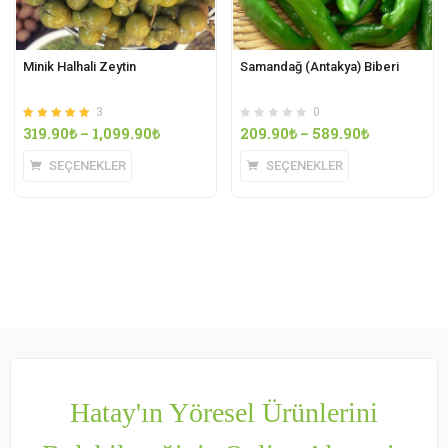
Minik Halhali Zeytin
Samandağ (Antakya) Biberi
3
0
5 üzerinden
oy
319.90
₺
–
1,099.90
₺
209.90
₺
–
589.90
₺
5.00
aldı
SEÇENEKLER
SEÇENEKLER
Hatay'ın Yöresel Ürünlerini