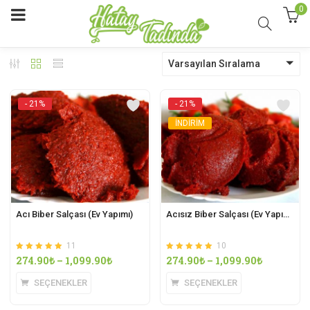
0
Varsayılan Sıralama
- 21%
- 21%
İNDİRİM
Acı Biber Salçası (Ev Yapımı)
Acısız Biber Salçası (Ev Yapımı)
11
10
5 üzerinden
oy
5 üzerinden
oy
274.90
₺
–
1,099.90
₺
274.90
₺
–
1,099.90
₺
5.00
5.00
aldı
aldı
SEÇENEKLER
SEÇENEKLER