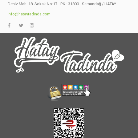
Deniz Mah. 18. Sokak No:17 - P.K.: 31800 - Samandağ / HATAY
info@hataytadinda.com