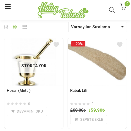
0
Varsayılan Sıralama
- 20%
STOKTA YOK
Havan (Metal)
Kabak Lifi
0
0
200.00
₺
159.90
₺
DEVAMINI OKU
SEPETE EKLE