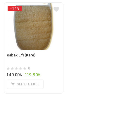
- 14%
Kabak Lifi (Kare)
0
140.00
₺
119.90
₺
SEPETE EKLE