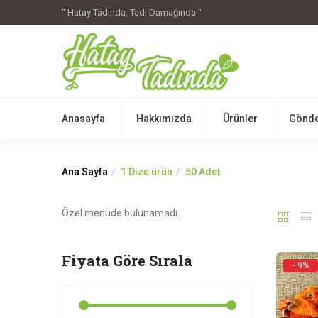
" Hatay Tadında, Tadı Damağında "
Anasayfa
Hakkımızda
Ürünler
Gönde
Ana Sayfa
1 Dize ürün
50 Adet
Özel menüde bulunamadı
Fiyata Göre Sırala
- 9%