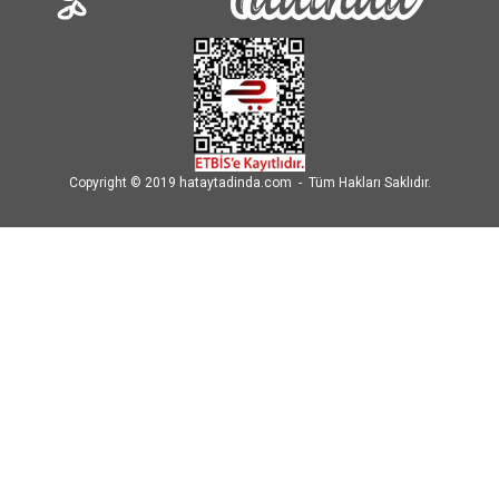
Copyright © 2019 hataytadinda.com - Tüm Hakları Saklıdır.