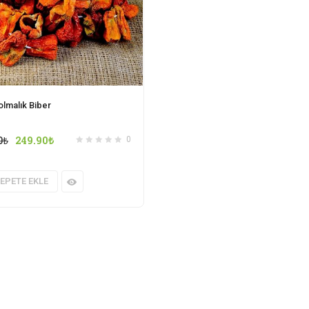
olmalık Biber
0
₺
249.90
₺
0
EPETE EKLE