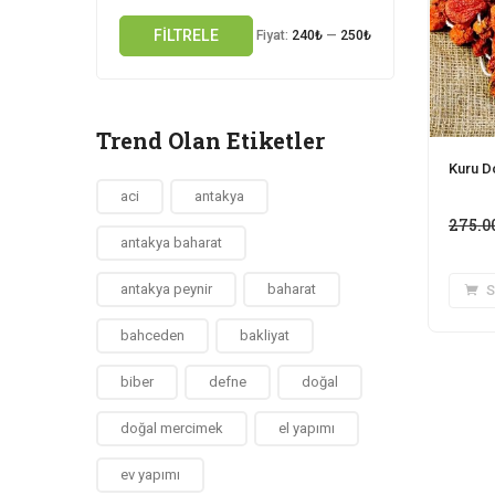
FILTRELE
Fiyat:
240₺
—
250₺
Trend Olan Etiketler
Kuru D
aci
antakya
275.0
antakya baharat
antakya peynir
baharat
S
bahceden
bakliyat
biber
defne
doğal
doğal mercimek
el yapımı
ev yapımı