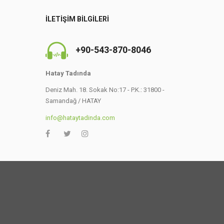
İLETIŞIM BILGILERI
+90-543-870-8046
Hatay Tadında
Deniz Mah. 18. Sokak No:17 - P.K.: 31800 -
Samandağ / HATAY
info@hataytadinda.com