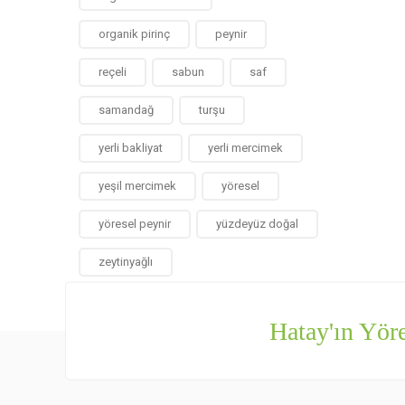
organik pirinç
peynir
reçeli
sabun
saf
samandağ
turşu
yerli bakliyat
yerli mercimek
yeşil mercimek
yöresel
yöresel peynir
yüzdeyüz doğal
zeytinyağlı
Hatay'ın Yöre